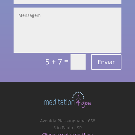
=
5 + 7
Enviar
Avenida Piassanguaba, 658
São Paulo - SP
Clique e confira no Mapa