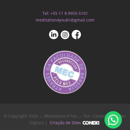
Tel: +55 11 9.9955-5101
meditation4youbr@gmail.com
© Copyright 2024 → Meditation 4 You → Por: Coneki - Soluções
Digitais |
Criação de Sites