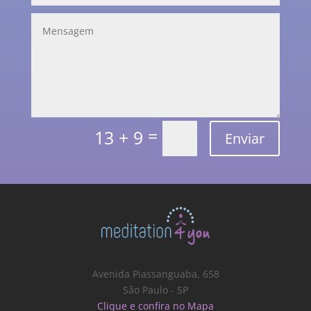
=
13 + 9
Enviar
Avenida Piassanguaba, 658
São Paulo - SP
Clique e confira no Mapa