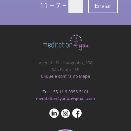
=
11 + 7
Enviar
Avenida Piassanguaba, 658
São Paulo - SP
Clique e confira no Mapa
Tel: +55 11 9.9955-5101
meditation4youbr@gmail.com