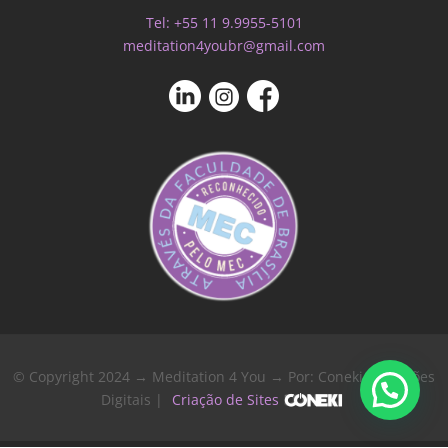
Tel: +55 11 9.9955-5101
meditation4youbr@gmail.com
© Copyright 2024 → Meditation 4 You → Por: Coneki - Soluções
Digitais |
Criação de Sites