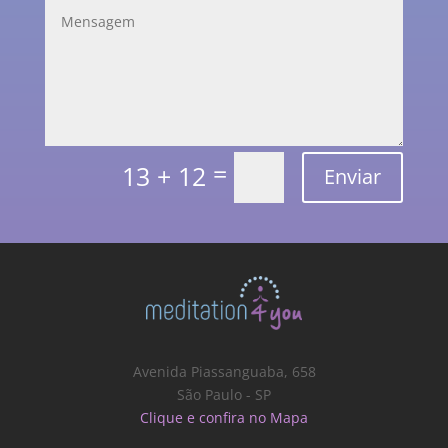
=
13 + 12
Enviar
Avenida Piassanguaba, 658
São Paulo - SP
Clique e confira no Mapa