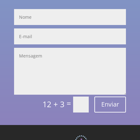
=
12 + 3
Enviar