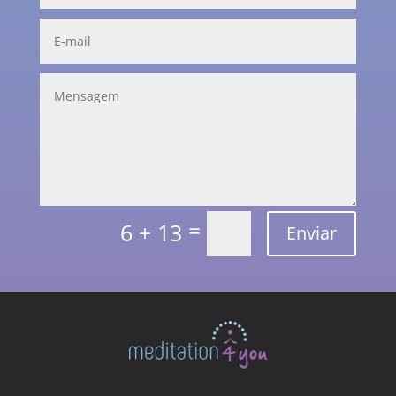
=
6 + 13
Enviar