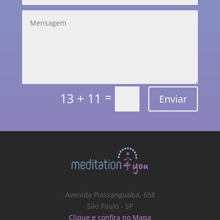
=
13 + 11
Enviar
Avenida Piassanguaba, 658
São Paulo - SP
Clique e confira no Mapa