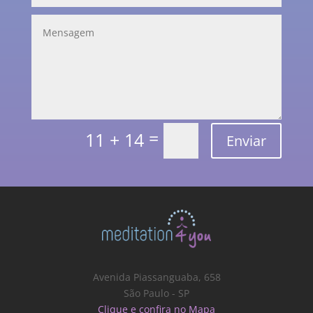
=
11 + 14
Enviar
Avenida Piassanguaba, 658
São Paulo - SP
Clique e confira no Mapa